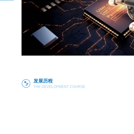
通
网
要留
言
发展历程
THE DEVELOPMENT COURSE