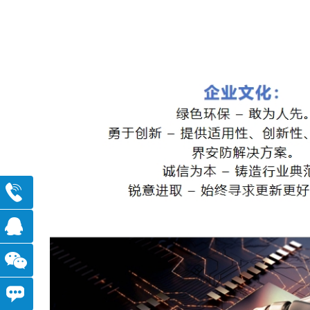
010-
82781170
点
击在
移
线沟
动官
我