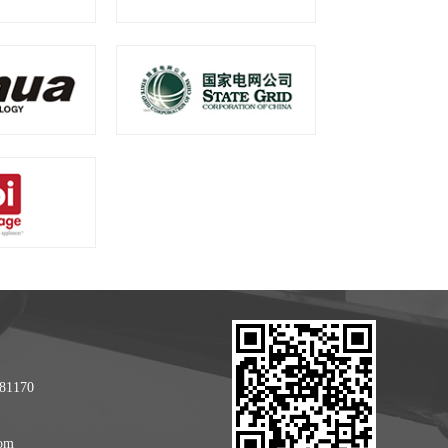
1170
om