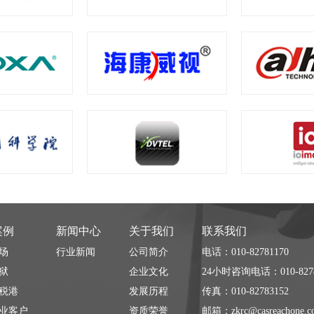
案例
新闻中心
关于我们
联系我们
场
行业新闻
公司简介
电话：010-82781170
狱
企业文化
24小时咨询电话：010-8278
税港
发展历程
传真：010-82783152
业客户
资质荣誉
邮箱：zkrc@casreachone.c